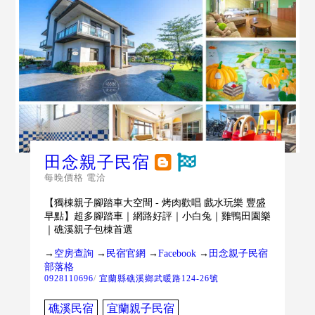
田念親子民宿
每晚價格 電洽
【獨棟親子腳踏車大空間 - 烤肉歡唱 戲水玩樂 豐盛
早點】超多腳踏車｜網路好評｜小白兔｜雞鴨田園樂
｜礁溪親子包棟首選
→
空房查詢
→
民宿官網
→
Facebook
→
田念親子民宿
部落格
0928110696
/
宜蘭縣礁溪鄉武暖路124-26號
礁溪民宿
宜蘭親子民宿