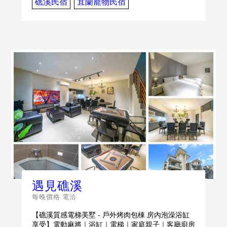
礁溪民宿
宜蘭寵物民宿
遇見礁溪
每晚價格 電洽
【礁溪質感電梯美墅 - 戶外烤肉包棟 房內泡澡浴缸
享受】電動麻將｜浴缸｜電梯｜家庭親子｜客廳廚房