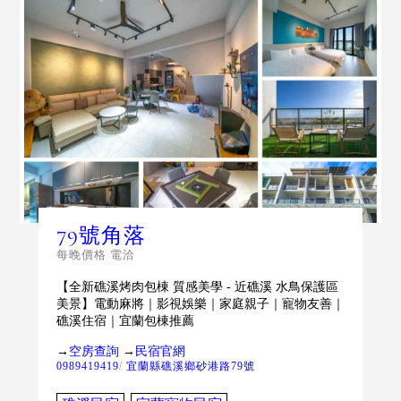
79號角落
每晚價格 電洽
【全新礁溪烤肉包棟 質感美學 - 近礁溪 水鳥保護區
美景】電動麻將｜影視娛樂｜家庭親子｜寵物友善｜
礁溪住宿｜宜蘭包棟推薦
→
空房查詢
→
民宿官網
0989419419
/
宜蘭縣礁溪鄉砂港路79號