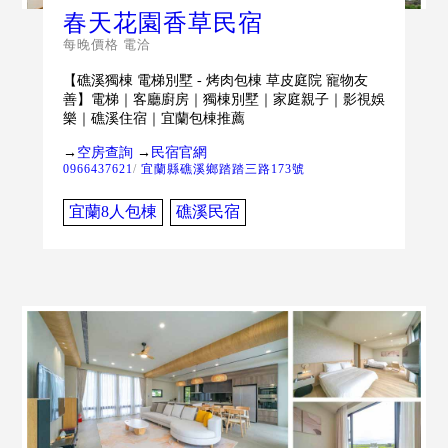
春天花園香草民宿
每晚價格 電洽
【礁溪獨棟 電梯別墅 - 烤肉包棟 草皮庭院 寵物友
善】電梯｜客廳廚房｜獨棟別墅｜家庭親子｜影視娛
樂｜礁溪住宿｜宜蘭包棟推薦
→
空房查詢
→
民宿官網
0966437621
/
宜蘭縣礁溪鄉踏踏三路173號
宜蘭8人包棟
礁溪民宿