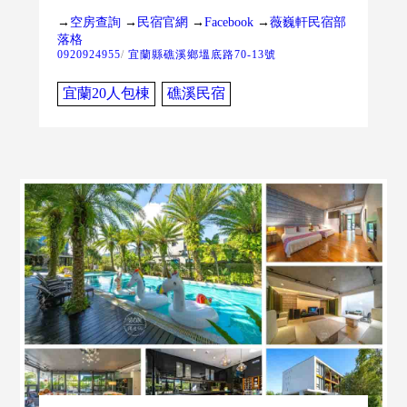
→
空房查詢
→
民宿官網
→
Facebook
→
薇巍軒民宿部
落格
0920924955
/
宜蘭縣礁溪鄉塭底路70-13號
宜蘭20人包棟
礁溪民宿