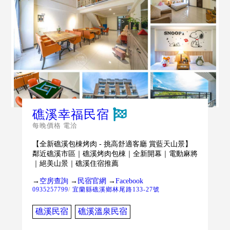
礁溪幸福民宿
每晚價格 電洽
【全新礁溪包棟烤肉 - 挑高舒適客廳 賞藍天山景】
鄰近礁溪市區｜礁溪烤肉包棟｜全新開幕｜電動麻將
｜絕美山景｜礁溪住宿推薦
→
空房查詢
→
民宿官網
→
Facebook
0935257799
/
宜蘭縣礁溪鄉林尾路133-27號
礁溪民宿
礁溪溫泉民宿