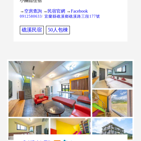
小團體住宿
→
空房查詢
→
民宿官網
→
Facebook
0912580633
/
宜蘭縣礁溪鄉礁溪路三段177號
礁溪民宿
50人包棟