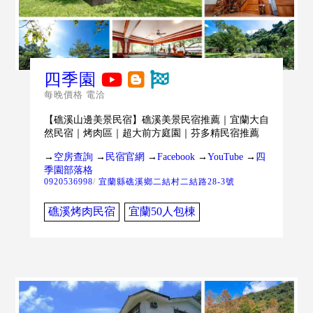
四季園
每晚價格 電洽
【礁溪山邊美景民宿】礁溪美景民宿推薦｜宜蘭大自
然民宿｜烤肉區｜超大前方庭園｜芬多精民宿推薦
→
空房查詢
→
民宿官網
→
Facebook
→
YouTube
→
四
季園部落格
0920536998
/
宜蘭縣礁溪鄉二結村二結路28-3號
礁溪烤肉民宿
宜蘭50人包棟