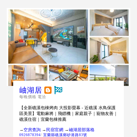
岫湖居
每晚價格 電洽
【全新礁溪包棟烤肉 大投影螢幕 - 近礁溪 水鳥保護
區美景】電動麻將｜飛鏢機｜家庭親子｜寵物友善｜
礁溪住宿｜宜蘭包棟推薦
→
空房查詢
→
民宿官網
→
岫湖居部落格
0926878394
/
宜蘭縣礁溪鄉砂港路83號