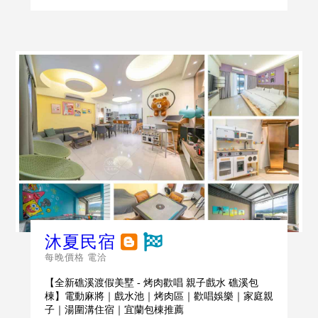
沐夏民宿
每晚價格 電洽
【全新礁溪渡假美墅 - 烤肉歡唱 親子戲水 礁溪包
棟】電動麻將｜戲水池｜烤肉區｜歡唱娛樂｜家庭親
子｜湯圍溝住宿｜宜蘭包棟推薦