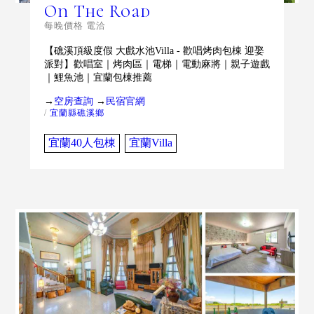
On The Road
每晚價格 電洽
【礁溪頂級度假 大戲水池Villa - 歡唱烤肉包棟 迎娶
派對】歡唱室｜烤肉區｜電梯｜電動麻將｜親子遊戲
｜鯉魚池｜宜蘭包棟推薦
→
空房查詢
→
民宿官網
/
宜蘭縣礁溪鄉
宜蘭40人包棟
宜蘭Villa