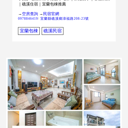
｜礁溪住宿｜宜蘭包棟推薦
→
空房查詢
→
民宿官網
0978846419
/
宜蘭縣礁溪鄉漳福路208-23號
宜蘭包棟
礁溪民宿