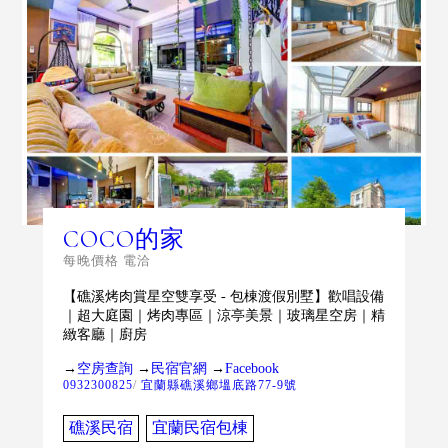
COCO的家
每晚價格 電洽
【礁溪烤肉賞星空雙享受 - 包棟渡假別墅】歡唱設備
｜超大庭園｜烤肉專區｜涼亭美景｜玻璃星空房｜精
緻客廳｜廚房
→
空房查詢
→
民宿官網
→
Facebook
0932300825
/
宜蘭縣礁溪鄉塭底路77-9號
礁溪民宿
宜蘭民宿包棟