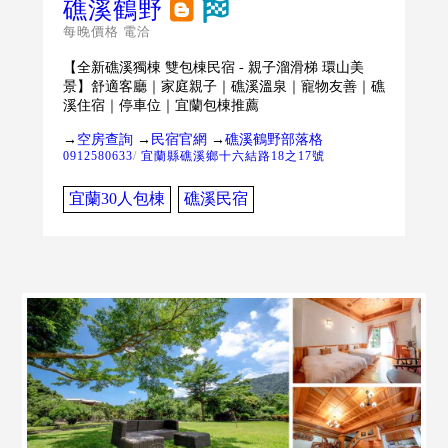
礁溪鶴野
每晚價格 電洽
【全新礁溪獨棟 雙包棟民宿 - 親子溜滑梯 環山美
景】舒適客廳｜家庭親子｜礁溪溫泉｜寵物友善｜礁
溪住宿｜停車位｜宜蘭包棟推薦
→
空房查詢
→
民宿官網
→
礁溪鶴野部落格
0912580633
/
宜蘭縣礁溪鄉十六結路18之17號
宜蘭30人包棟
礁溪民宿