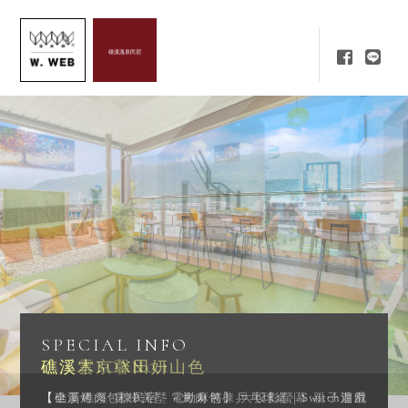
礁溪溫泉民宿
SPECIAL INFO
礁溪木BOX田妍山色
【礁溪烤肉包棟民宿 - 電動麻將】乒乓球桌｜Switch遊戲