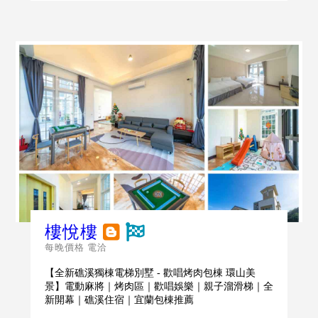
樓悅樓
每晚價格 電洽
【全新礁溪獨棟電梯別墅 - 歡唱烤肉包棟 環山美
景】電動麻將｜烤肉區｜歡唱娛樂｜親子溜滑梯｜全
新開幕｜礁溪住宿｜宜蘭包棟推薦