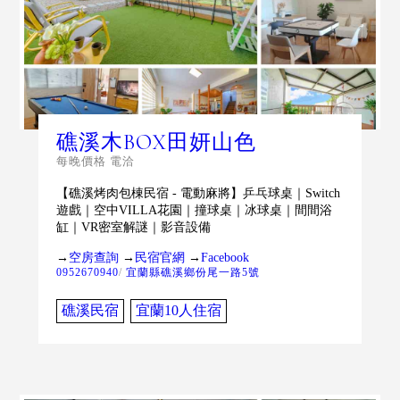
礁溪木BOX田妍山色
每晚價格 電洽
【礁溪烤肉包棟民宿 - 電動麻將】乒乓球桌｜Switch
遊戲｜空中VILLA花園｜撞球桌｜冰球桌｜間間浴
缸｜VR密室解謎｜影音設備
→
空房查詢
→
民宿官網
→
Facebook
0952670940
/
宜蘭縣礁溪鄉份尾一路5號
礁溪民宿
宜蘭10人住宿