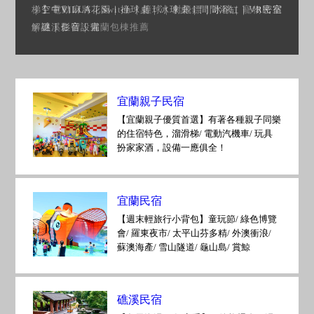
｜空中VILLA花園｜撞球桌｜冰球桌｜間間浴缸｜VR密室
解謎｜影音設備
宜蘭親子民宿
【宜蘭親子優質首選】有著各種親子同樂
的住宿特色，溜滑梯/ 電動汽機車/ 玩具
扮家家酒，設備一應俱全！
宜蘭民宿
【週末輕旅行小背包】童玩節/ 綠色博覽
會/ 羅東夜市/ 太平山芬多精/ 外澳衝浪/
蘇澳海產/ 雪山隧道/ 龜山島/ 賞鯨
礁溪民宿