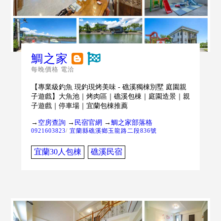
鯛之家
每晚價格 電洽
【專業級釣魚 現釣現烤美味 - 礁溪獨棟別墅 庭園親
子遊戲】大魚池｜烤肉區｜礁溪包棟｜庭園造景｜親
子遊戲｜停車場｜宜蘭包棟推薦
→
空房查詢
→
民宿官網
→
鯛之家部落格
0921603823
/
宜蘭縣礁溪鄉玉龍路二段836號
宜蘭30人包棟
礁溪民宿