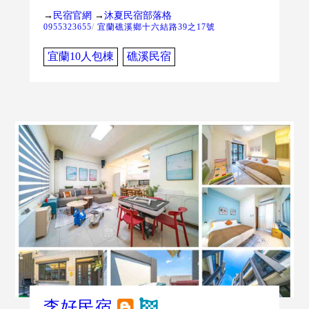
→
民宿官網
→
沐夏民宿部落格
0955323655
/
宜蘭礁溪鄉十六結路39之17號
宜蘭10人包棟
礁溪民宿
李好民宿