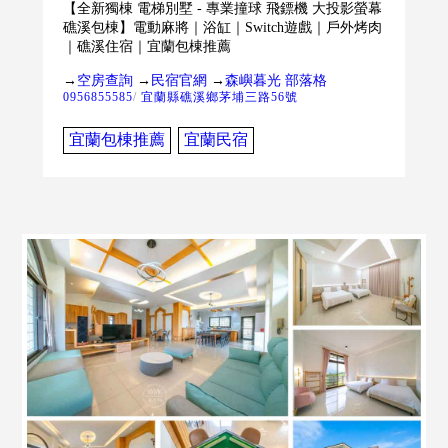
【全新獨棟 電梯別墅 - 專業撞球 飛鏢機 大投影螢幕
礁溪包棟】電動麻將｜浴缸｜Switch遊戲｜戶外烤肉
｜礁溪住宿｜宜蘭包棟推薦
→
空房查詢
→
民宿官網
→
森嶼暮光 部落格
0956855585
/
宜蘭縣礁溪鄉茅埔三路56號
宜蘭包棟推薦
宜蘭民宿