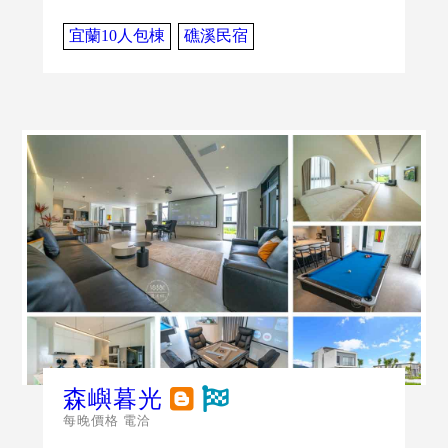
宜蘭10人包棟
礁溪民宿
森嶼暮光
每晚價格 電洽