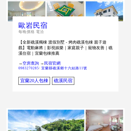
歐岩民宿
每晚價格 電洽
【全新礁溪獨棟 渡假別墅 - 烤肉礁溪包棟 親子遊
戲】電動麻將｜影視娛樂｜家庭親子｜寵物友善｜礁
溪住宿｜宜蘭包棟推薦
→
空房查詢
→
民宿官網
0983270285
/
宜蘭縣礁溪鄉十六結路11號
宜蘭20人包棟
礁溪民宿