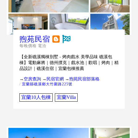
煦苑民宿
每晚價格 電洽
【全新礁溪獨棟別墅 - 烤肉戲水 美學品味 礁溪包
棟】電動麻將｜德州撲克｜戲水池｜歡唱｜烤肉｜精
品設計｜礁溪住宿｜宜蘭包棟推薦
→
空房查詢
→
民宿官網
→
煦苑民宿部落格
/
宜蘭縣礁溪鄉大竹圍路225號
宜蘭10人包棟
宜蘭Villa