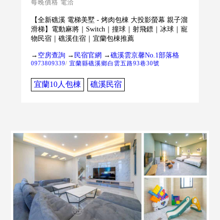
每晚價格 電洽
【全新礁溪 電梯美墅 - 烤肉包棟 大投影螢幕 親子溜
滑梯】電動麻將｜Switch｜撞球｜射飛鏢｜冰球｜寵
物民宿｜礁溪住宿｜宜蘭包棟推薦
→
空房查詢
→
民宿官網
→
礁溪雲京馨No.1部落格
0973809339
/
宜蘭縣礁溪鄉白雲五路93巷30號
宜蘭10人包棟
礁溪民宿