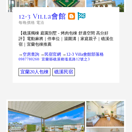
12-3 Villa會館
每晚價格 電洽
【礁溪獨棟 庭園別墅 - 烤肉包棟 舒適空間 高分好
評】電動麻將｜停車位｜湯圍溝｜家庭親子｜礁溪住
宿｜宜蘭包棟推薦
→
空房查詢
→
民宿官網
→
12-3 Villa會館部落格
0987780268
/
宜蘭縣礁溪鄉塭底路12號之3
宜蘭20人包棟
礁溪民宿