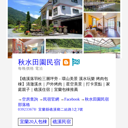
秋水田園民宿
每晚價格 電洽
【礁溪落羽松三層坪旁 - 環山美景 溪水玩樂 烤肉包
棟】清澈溪水｜戶外烤肉｜星空美景｜打卡景點｜家
庭親子｜礁溪住宿｜宜蘭包棟推薦
→
空房查詢
→
民宿官網
→
Facebook
→
秋水田園民宿
部落格
039233678
/
宜蘭縣礁溪鄉二結路3之3號
宜蘭20人包棟
礁溪民宿