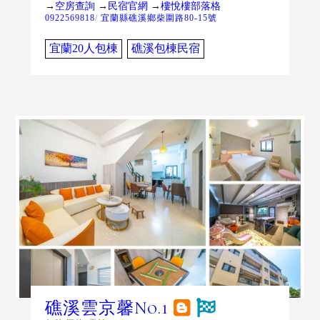
→
空房查詢
→
民宿官網
→
樓悅樓部落格
0922569818
/
宜蘭縣礁溪鄉柴圍路80-15號
宜蘭20人包棟
礁溪包棟民宿
礁溪雲京馨No.1