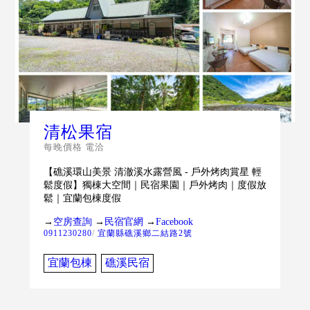
清松果宿
每晚價格 電洽
【礁溪環山美景 清澈溪水露營風 - 戶外烤肉賞星 輕
鬆度假】獨棟大空間｜民宿果園｜戶外烤肉｜度假放
鬆｜宜蘭包棟度假
→
空房查詢
→
民宿官網
→
Facebook
0911230280
/
宜蘭縣礁溪鄉二結路2號
宜蘭包棟
礁溪民宿